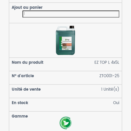
EZ TOP L 4x5L
ZTO001-25
1
Unité(s)
Oui