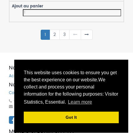
1
2
3
Nos produits et services
This website uses cookies to ensure you get
Accueil
the best experience on our website.We
Nos coordonnées
collect and process your personal
Contactez-nous
information for the following purposes: Visitor
+32(0)81 83 00 83
Statistics, Essential.
Learn more
mondo@bechems.eu
Got It
MONDO SPECHIM SA / NV