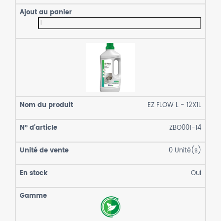
EZ FLOW L - 12X1L
ZBO001-14
0
Unité(s)
Oui