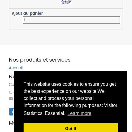
Nos produits et services
Accueil
Nos coordonnées
This website uses cookies to ensure you get
Contactez-nous
the best experience on our website.We
+32(0)81 83 00 83
mondo@bechems.eu
collect and process your personal
information for the following purposes: Visitor
Statistics, Essential.
Learn more
MONDO SPECHIM SA / NV
Got It