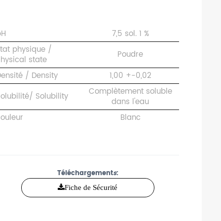
pH
7,5 sol. 1 %
tat physique /
Poudre
hysical state
ensité / Density
1,00 +-0,02
Complètement soluble
olubilité/ Solubility
dans l'eau
ouleur
Blanc
Téléchargement
s
:
Fiche de Sécurité