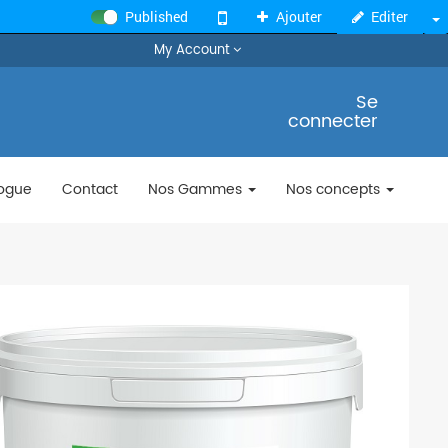
Published
Ajouter
Editer
T
My Account
Se
connecter
ogue
Contact
Nos Gammes
Nos concepts