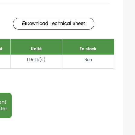
Download Technical Sheet
t
Unité
En stock
1
Unité(s)
Non
ent
ter