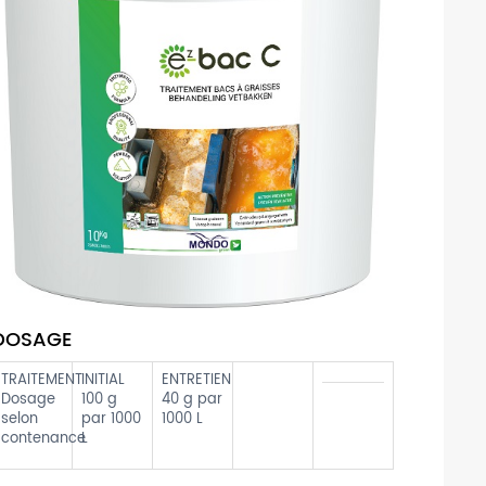
DOSAGE
TRAITEMENT
INITIAL
ENTRETIEN
Dosage
100 g
40 g par
selon
par 1000
1000 L
contenance
L