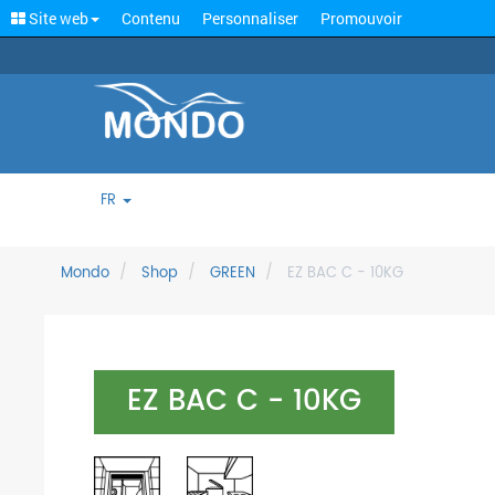
Site web
Contenu
Personnaliser
Promouvoir
FR
Mondo
Shop
GREEN
EZ BAC C - 10KG
EZ BAC C - 10KG