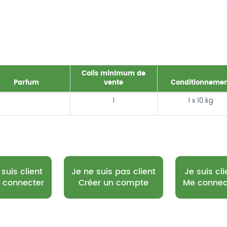
Colis minimum de
Parfum
vente
Conditionnemen
1
1 x 10 kg
 suis client
Je ne suis pas client
Je suis cli
 connecter
Créer un compte
Me connec