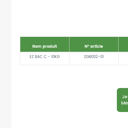
Nom produit
N° article
EZ BAC C - 10KG
ZGB002-10
Je
Me