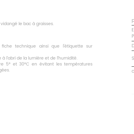
 vidangé le bac à graisses.
E
P
D
 fiche technique ainsi que l'étiquette sur
à l’abri de la lumière et de l’humidité.
S
e 5° et 30°C en évitant les températures
gées.
c